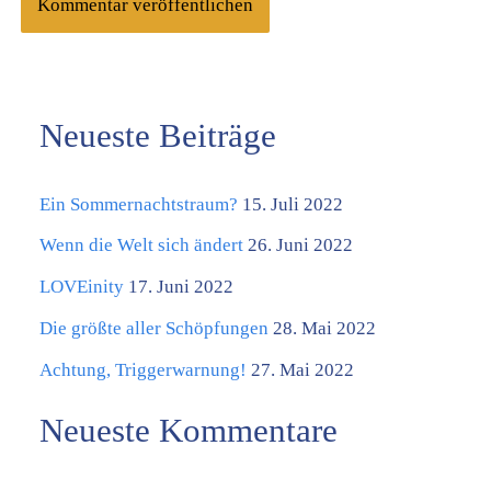
Neueste Beiträge
K
a
Ein Sommernachtstraum?
15. Juli 2022
t
e
Wenn die Welt sich ändert
26. Juni 2022
g
LOVEinity
17. Juni 2022
o
Die größte aller Schöpfungen
28. Mai 2022
r
Achtung, Triggerwarnung!
27. Mai 2022
i
Neueste Kommentare
e
n