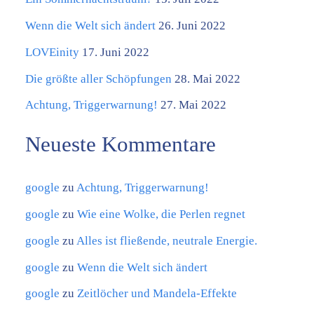
t
e
Wenn die Welt sich ändert
26. Juni 2022
g
LOVEinity
17. Juni 2022
o
Die größte aller Schöpfungen
28. Mai 2022
r
Achtung, Triggerwarnung!
27. Mai 2022
i
Neueste Kommentare
e
n
google
zu
Achtung, Triggerwarnung!
google
zu
Wie eine Wolke, die Perlen regnet
google
zu
Alles ist fließende, neutrale Energie.
google
zu
Wenn die Welt sich ändert
google
zu
Zeitlöcher und Mandela-Effekte