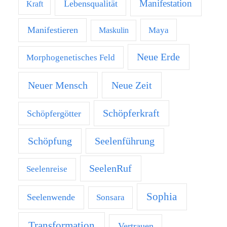
Manifestation
Lebensqualität
Kraft
Manifestieren
Maya
Maskulin
Neue Erde
Morphogenetisches Feld
Neuer Mensch
Neue Zeit
Schöpferkraft
Schöpfergötter
Schöpfung
Seelenführung
SeelenRuf
Seelenreise
Sophia
Seelenwende
Sonsara
Transformation
Vertrauen