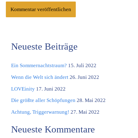
Neueste Beiträge
K
a
Ein Sommernachtstraum?
15. Juli 2022
t
e
Wenn die Welt sich ändert
26. Juni 2022
g
LOVEinity
17. Juni 2022
o
Die größte aller Schöpfungen
28. Mai 2022
r
Achtung, Triggerwarnung!
27. Mai 2022
i
Neueste Kommentare
e