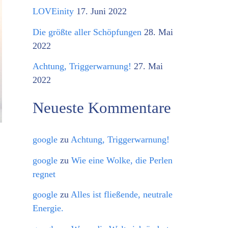
o
LOVEinity
17. Juni 2022
r
Die größte aller Schöpfungen
28. Mai
i
2022
e
Achtung, Triggerwarnung!
27. Mai
n
2022
Neueste Kommentare
google
zu
Achtung, Triggerwarnung!
google
zu
Wie eine Wolke, die Perlen
regnet
google
zu
Alles ist fließende, neutrale
Energie.