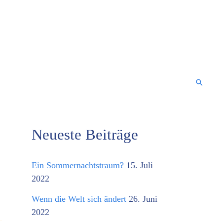
Suche
Neueste Beiträge
K
a
Ein Sommernachtstraum?
15. Juli
t
2022
e
Wenn die Welt sich ändert
26. Juni
g
2022