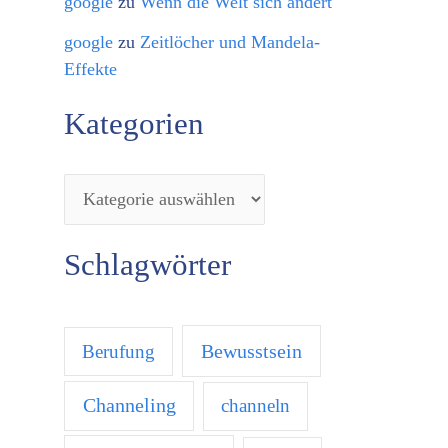
google
zu
Wenn die Welt sich ändert
google
zu
Zeitlöcher und Mandela-
Effekte
Kategorien
Schlagwörter
Bewusstsein
Berufung
Channeling
channeln