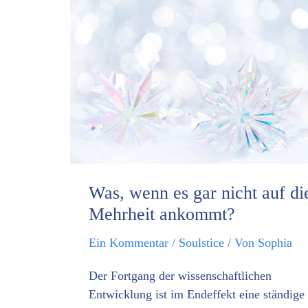
Was,
wenn
es
gar
nicht
auf
die
Mehrheit
ankommt?
Was, wenn es gar nicht auf di
Mehrheit ankommt?
Ein Kommentar
/
Soulstice
/ Von
Sophia
Der Fortgang der wissenschaftlichen
Entwicklung ist im Endeffekt eine ständige