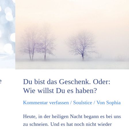
Du
bist
das
Geschenk.
Oder:
Wie
willst
Du
es
e
Du bist das Geschenk. Oder:
haben?
Wie willst Du es haben?
Kommentar verfassen
/
Soulstice
/ Von
Sophia
Heute, in der heiligen Nacht begann es bei uns
zu schneien. Und es hat noch nicht wieder