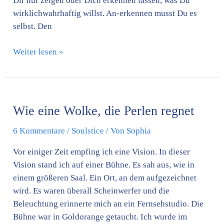
Dir nur zeigen oder Dich erkennen lassen, was Du
wirklichwahrhaftig willst. An-erkennen musst Du es
selbst. Den
Weiter lesen »
Wie
eine
Wie eine Wolke, die Perlen regnet
Wolke,
die
6 Kommentare
/
Soulstice
/ Von
Sophia
Perlen
regnet
Vor einiger Zeit empfing ich eine Vision. In dieser
Vision stand ich auf einer Bühne. Es sah aus, wie in
einem größeren Saal. Ein Ort, an dem aufgezeichnet
wird. Es waren überall Scheinwerfer und die
Beleuchtung erinnerte mich an ein Fernsehstudio. Die
Bühne war in Goldorange getaucht. Ich wurde im