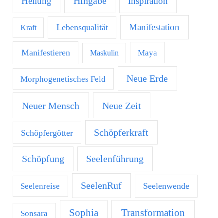
Hingabe
Heilung
Inspiration
Manifestation
Lebensqualität
Kraft
Manifestieren
Maya
Maskulin
Neue Erde
Morphogenetisches Feld
Neuer Mensch
Neue Zeit
Schöpferkraft
Schöpfergötter
Schöpfung
Seelenführung
SeelenRuf
Seelenwende
Seelenreise
Transformation
Sophia
Sonsara