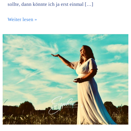
sollte, dann könnte ich ja erst einmal […]
Weiter lesen »
Wenn
die
Welt
sich
ändert