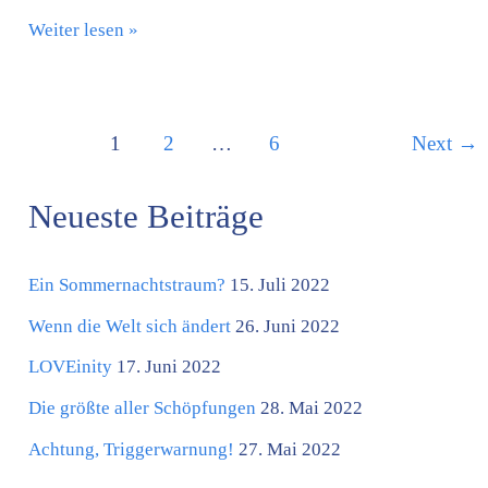
Weiter lesen »
1
2
…
6
Next
→
Neueste Beiträge
K
a
Ein Sommernachtstraum?
15. Juli 2022
t
e
Wenn die Welt sich ändert
26. Juni 2022
g
LOVEinity
17. Juni 2022
o
Die größte aller Schöpfungen
28. Mai 2022
r
Achtung, Triggerwarnung!
27. Mai 2022
i