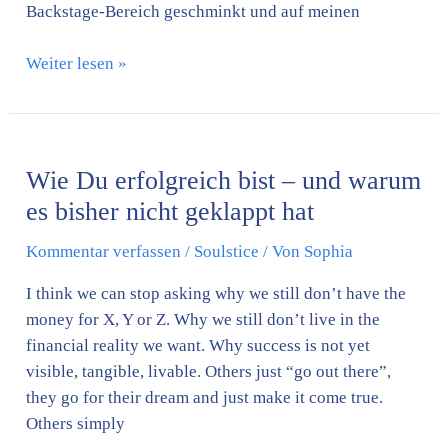
Backstage-Bereich geschminkt und auf meinen
Weiter lesen »
Wie
Du
Wie Du erfolgreich bist – und warum
erfolgreich
bist
es bisher nicht geklappt hat
–
Kommentar verfassen
/
Soulstice
/ Von
Sophia
und
warum
I think we can stop asking why we still don’t have the
es
money for X, Y or Z. Why we still don’t live in the
bisher
financial reality we want. Why success is not yet
nicht
visible, tangible, livable. Others just “go out there”,
geklappt
they go for their dream and just make it come true.
hat
Others simply