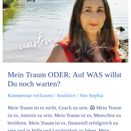
ODER:
Auf
WAS
willst
Du
noch
warten?
Mein Traum ODER: Auf WAS willst
Du noch warten?
Kommentar verfassen
/
Soulstice
/ Von
Sophia
Mein Traum ist es nicht, Coach zu sein. 😱 Mein Traum
ist es, Autorin zu sein. Mein Traum ist es, Menschen zu
berühren. Mein Traum ist es, finanziell erfolgreich zu
sein und in Fülle und Leichtigkeit zu leben. Mein