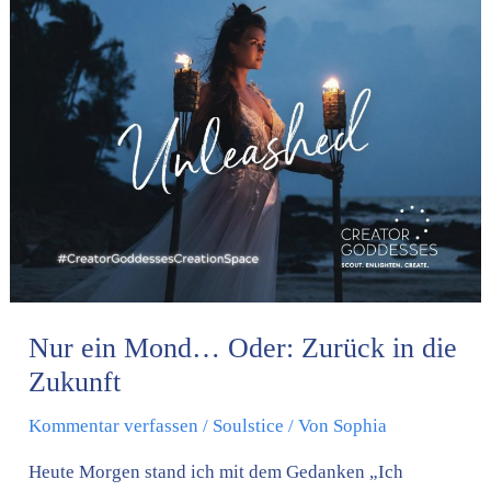
Nur
ein
Mond…
Oder:
Zurück
in
die
Zukunft
Nur ein Mond… Oder: Zurück in die
Zukunft
Kommentar verfassen
/
Soulstice
/ Von
Sophia
Heute Morgen stand ich mit dem Gedanken „Ich