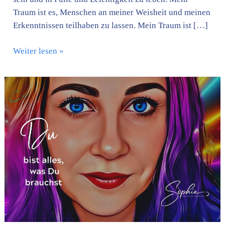
Traum ist es, Menschen an meiner Weisheit und meinen
Erkenntnissen teilhaben zu lassen. Mein Traum ist […]
Weiter lesen »
Was
macht
Ihr
da
eigentlich?
Oder:
Wenn
ich
das
jetzt
poste,