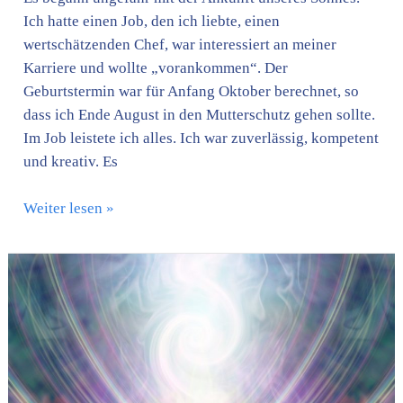
Ich hatte einen Job, den ich liebte, einen
wertschätzenden Chef, war interessiert an meiner
Karriere und wollte „vorankommen“. Der
Geburtstermin war für Anfang Oktober berechnet, so
dass ich Ende August in den Mutterschutz gehen sollte.
Im Job leistete ich alles. Ich war zuverlässig, kompetent
und kreativ. Es
Weiter lesen »
Der
mayanische
Aufstiegsprozess
der
Menschheit
ist