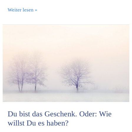
Weiter lesen »
Du
bist
das
Geschenk.
Oder:
Wie
willst
Du
es
haben?
Du bist das Geschenk. Oder: Wie
willst Du es haben?