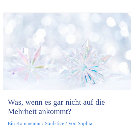
Was,
wenn
es
gar
nicht
auf
die
Mehrheit
ankommt?
Was, wenn es gar nicht auf die
Mehrheit ankommt?
Ein Kommentar
/
Soulstice
/ Von
Sophia