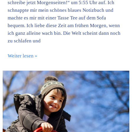
schreibe jetzt Morgenseiten!“ um 5:55 Uhr auf. Ich
schnappte mir mein schönes blaues Notizbuch und
machte es mir mit einer Tasse Tee auf dem Sofa
bequem. Ich liebe diese Zeit am frühen Morgen, wenn
ich ganz alleine wach bin. Die Welt scheint dann noch
zu schlafen und
Weiter lesen »
Im
Universum
gibt
es
keinen
Stillstand