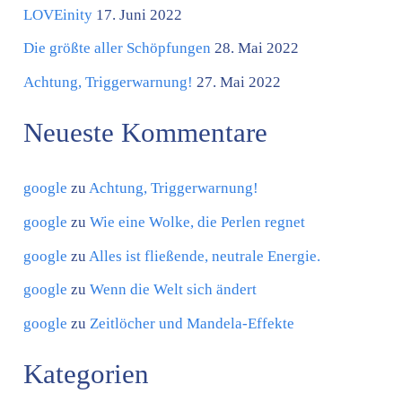
g
LOVEinity
17. Juni 2022
o
Die größte aller Schöpfungen
28. Mai 2022
r
Achtung, Triggerwarnung!
27. Mai 2022
i
Neueste Kommentare
e
n
google
zu
Achtung, Triggerwarnung!
google
zu
Wie eine Wolke, die Perlen regnet
google
zu
Alles ist fließende, neutrale Energie.
google
zu
Wenn die Welt sich ändert
google
zu
Zeitlöcher und Mandela-Effekte
Kategorien