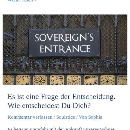
Es
ist
eine
Frage
der
Entscheidung.
Wie
entscheidest
Du
Dich?
Es ist eine Frage der Entscheidung.
Wie entscheidest Du Dich?
Kommentar verfassen
/
Soulstice
/ Von
Sophia
Es begann ungefähr mit der Ankunft unseres Sohnes.