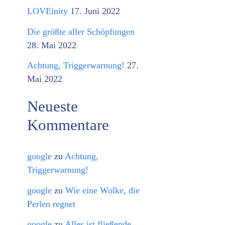
o
LOVEinity
17. Juni 2022
r
Die größte aller Schöpfungen
i
28. Mai 2022
e
Achtung, Triggerwarnung!
27.
n
Mai 2022
Neueste
Kommentare
google
zu
Achtung,
Triggerwarnung!
google
zu
Wie eine Wolke, die
Perlen regnet
google
zu
Alles ist fließende,