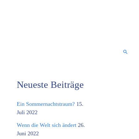
Suche
Neueste Beiträge
K
a
Ein Sommernachtstraum?
15.
t
Juli 2022
e
Wenn die Welt sich ändert
26.
g
Juni 2022