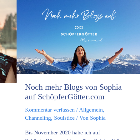
Noch
mehr
Blogs
von
Sophia
auf
SchöpferGötter.com
Noch mehr Blogs von Sophia
auf SchöpferGötter.com
Kommentar verfassen
/
Allgemein
,
Channeling
,
Soulstice
/ Von
Sophia
Bis November 2020 habe ich auf