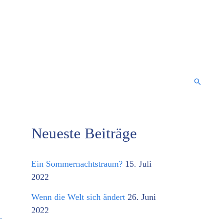
Suche
Neueste Beiträge
K
a
Ein Sommernachtstraum?
15. Juli
t
2022
e
Wenn die Welt sich ändert
26. Juni
g
2022