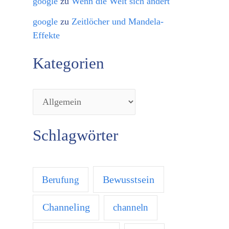
google
zu
Wenn die Welt sich ändert
google
zu
Zeitlöcher und Mandela-
Effekte
Kategorien
Schlagwörter
Bewusstsein
Berufung
Channeling
channeln