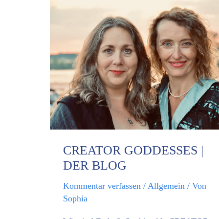
CREATOR
GODDESSES
|
DER
BLOG
CREATOR GODDESSES |
DER BLOG
Kommentar verfassen
/
Allgemein
/ Von
Sophia