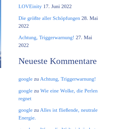
o
LOVEinity
17. Juni 2022
r
Die größte aller Schöpfungen
28. Mai
i
2022
e
Achtung, Triggerwarnung!
27. Mai
n
2022
Neueste Kommentare
google
zu
Achtung, Triggerwarnung!
google
zu
Wie eine Wolke, die Perlen
regnet
google
zu
Alles ist fließende, neutrale
Energie.