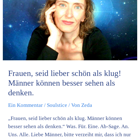
als
klug!
Männer
können
besser
sehen
als
denken.
Frauen, seid lieber schön als klug!
Männer können besser sehen als
denken.
Ein Kommentar
/
Soulstice
/ Von
Zeda
„Frauen, seid lieber schön als klug. Männer können
besser sehen als denken.“ Was. Für. Eine. Ab-Sage. An.
Uns. Alle. Liebe Männer, bitte verzeiht mir, dass ich nur