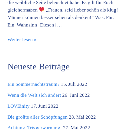
die weibliche Seite beleuchtet habe. Es gilt für Euch
gleichermaßen
„Frauen, seid lieber schön als klug!
Männer können besser sehen als denken!“ Was. Für.
Ein. Wahnsinn! Diesen […]
Weiter lesen »
Neueste Beiträge
K
a
Ein Sommernachtstraum?
15. Juli 2022
t
e
Wenn die Welt sich ändert
26. Juni 2022
g
LOVEinity
17. Juni 2022
o
Die größte aller Schöpfungen
28. Mai 2022
r
Achtung, Triggerwarnung!
27. Mai 2022