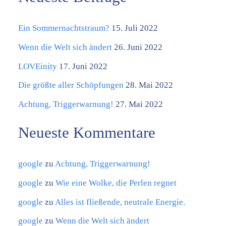
a
Ein Sommernachtstraum?
15. Juli 2022
t
e
Wenn die Welt sich ändert
26. Juni 2022
g
LOVEinity
17. Juni 2022
o
Die größte aller Schöpfungen
28. Mai 2022
r
Achtung, Triggerwarnung!
27. Mai 2022
i
Neueste Kommentare
e
n
google
zu
Achtung, Triggerwarnung!
google
zu
Wie eine Wolke, die Perlen regnet
google
zu
Alles ist fließende, neutrale Energie.
google
zu
Wenn die Welt sich ändert