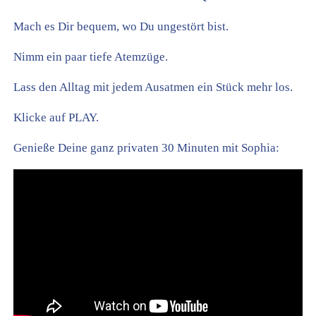
Mach es Dir bequem, wo Du ungestört bist.
Nimm ein paar tiefe Atemzüge.
Lass den Alltag mit jedem Ausatmen ein Stück mehr los.
Klicke auf PLAY.
Genieße Deine ganz privaten 30 Minuten mit Sophia: