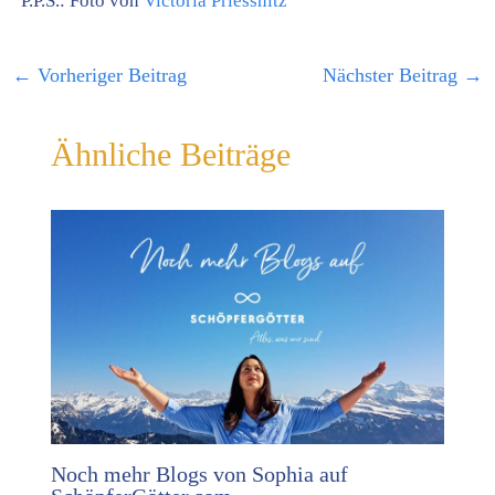
P.P.S.: Foto von
Victoria Priessnitz
←
Vorheriger Beitrag
Nächster Beitrag
→
Ähnliche Beiträge
Noch mehr Blogs von Sophia auf