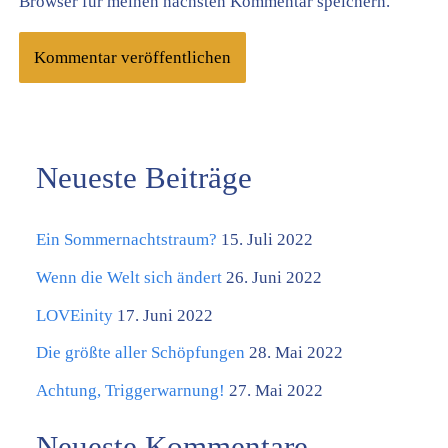
Browser für meinen nächsten Kommentar speichern.
Neueste Beiträge
K
a
Ein Sommernachtstraum?
15. Juli 2022
t
e
Wenn die Welt sich ändert
26. Juni 2022
g
LOVEinity
17. Juni 2022
o
Die größte aller Schöpfungen
28. Mai 2022
r
Achtung, Triggerwarnung!
27. Mai 2022
i
Neueste Kommentare
e