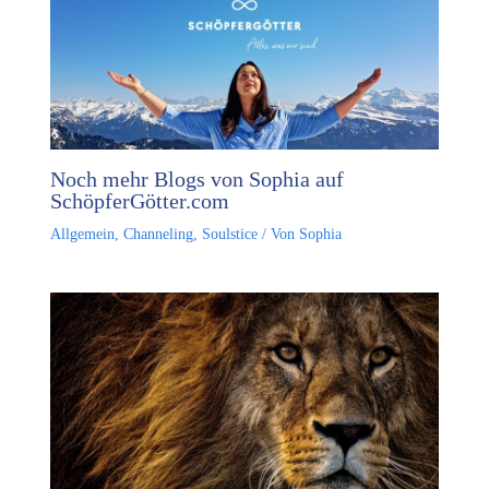
Noch mehr Blogs von Sophia auf
SchöpferGötter.com
Allgemein
,
Channeling
,
Soulstice
/ Von
Sophia