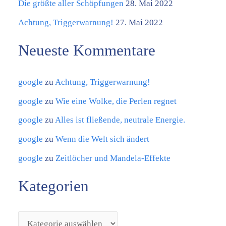
Die größte aller Schöpfungen
28. Mai 2022
r
Achtung, Triggerwarnung!
27. Mai 2022
i
Neueste Kommentare
e
n
google
zu
Achtung, Triggerwarnung!
google
zu
Wie eine Wolke, die Perlen regnet
google
zu
Alles ist fließende, neutrale Energie.
google
zu
Wenn die Welt sich ändert
google
zu
Zeitlöcher und Mandela-Effekte
Kategorien