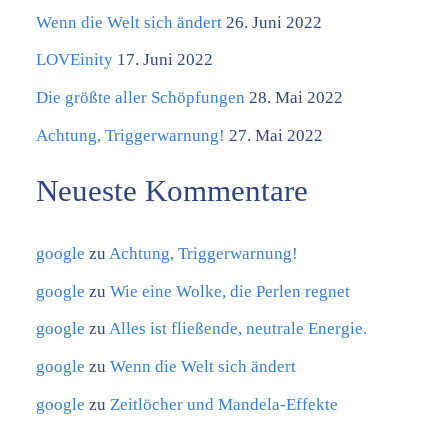
e
Wenn die Welt sich ändert
26. Juni 2022
g
LOVEinity
17. Juni 2022
o
Die größte aller Schöpfungen
28. Mai 2022
r
Achtung, Triggerwarnung!
27. Mai 2022
i
Neueste Kommentare
e
n
google
zu
Achtung, Triggerwarnung!
google
zu
Wie eine Wolke, die Perlen regnet
google
zu
Alles ist fließende, neutrale Energie.
google
zu
Wenn die Welt sich ändert
google
zu
Zeitlöcher und Mandela-Effekte