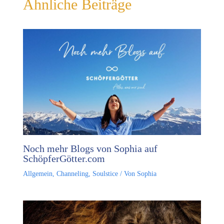
Ähnliche Beiträge
Noch mehr Blogs von Sophia auf
SchöpferGötter.com
Allgemein
,
Channeling
,
Soulstice
/ Von
Sophia