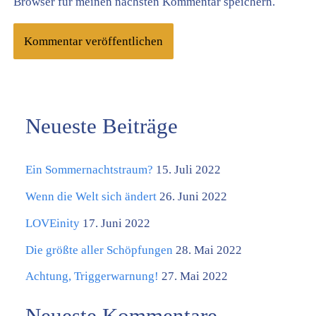
Browser für meinen nächsten Kommentar speichern.
Neueste Beiträge
K
a
Ein Sommernachtstraum?
15. Juli 2022
t
e
Wenn die Welt sich ändert
26. Juni 2022
g
LOVEinity
17. Juni 2022
o
Die größte aller Schöpfungen
28. Mai 2022
r
Achtung, Triggerwarnung!
27. Mai 2022
i
Neueste Kommentare