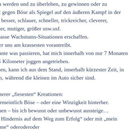
u werden und zu überleben, zu gewinnen oder zu
gegen Böse als Spiegel auf den äußeren Kampf in der
sser, schlauer, schneller, trickreicher, cleverer,
ser, mutiger, größer usw.usf.
rasse Wachstums-Situationen erschaffen.
r uns am krassesten vorantreibt.
nnte was passieren, hat mich innerhalb von nur 7 Monaten
ometer joggen angetrieben.
en, kann ich aus dem Stand, innerhalb kürzester Zeit, in
en, während die kleinen im Auto sicher sind.
rer „fiesesten“ Kreationen:
rmeintlich Böse – oder eine Winzigkeit hinterher.
ehen – bis ich bewusst oder unbewusst aussteige…
n Hindernis auf dem Weg zum Erfolg“ oder mit „mein
hme“ oderoderoder