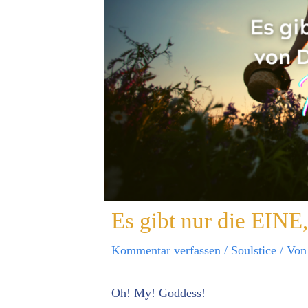
Es gibt nur die EINE,
Kommentar verfassen
/
Soulstice
/ Vo
Oh! My! Goddess!