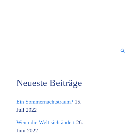
Suche
Neueste Beiträge
K
a
Ein Sommernachtstraum?
15.
t
Juli 2022
e
Wenn die Welt sich ändert
26.
g
Juni 2022