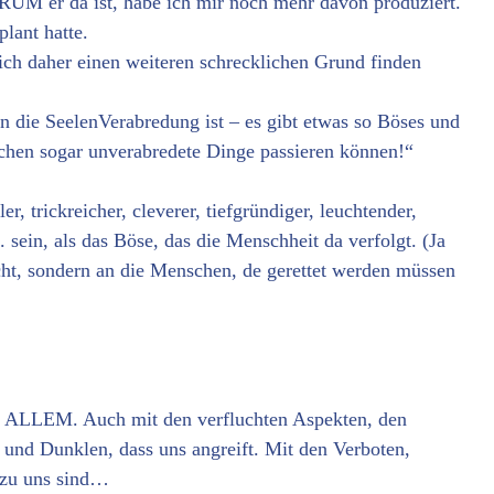
UM er da ist, habe ich mir noch mehr davon produziert.
lant hatte.
ich daher einen weiteren schrecklichen Grund finden
n die SeelenVerabredung ist – es gibt etwas so Böses und
chen sogar unverabredete Dinge passieren können!“
er, trickreicher, cleverer, tiefgründiger, leuchtender,
. sein, als das Böse, das die Menschheit da verfolgt. (Ja
cht, sondern an die Menschen, de gerettet werden müssen
it ALLEM. Auch mit den verfluchten Aspekten, den
und Dunklen, dass uns angreift. Mit den Verboten,
 zu uns sind…