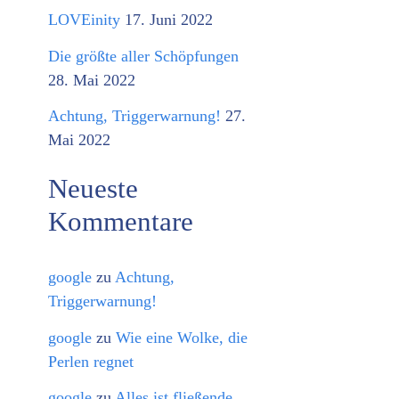
o
LOVEinity
17. Juni 2022
r
Die größte aller Schöpfungen
i
28. Mai 2022
e
Achtung, Triggerwarnung!
27.
n
Mai 2022
Neueste
Kommentare
google
zu
Achtung,
Triggerwarnung!
google
zu
Wie eine Wolke, die
Perlen regnet
google
zu
Alles ist fließende,