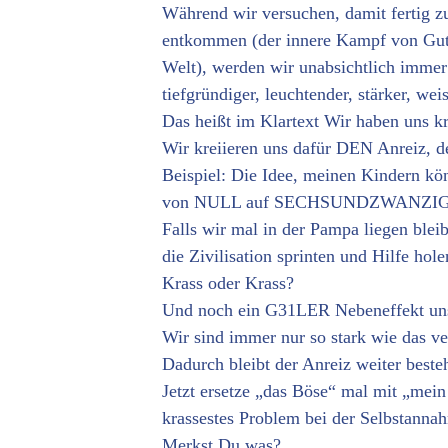
Während wir versuchen, damit fertig z
entkommen (der innere Kampf von Gut 
Welt), werden wir unabsichtlich immer be
tiefgründiger, leuchtender, stärker, wei
Das heißt im Klartext Wir haben uns k
Wir kreiieren uns dafür DEN Anreiz, de
Beispiel: Die Idee, meinen Kindern kö
von NULL auf SECHSUNDZWANZIG Kil
Falls wir mal in der Pampa liegen bleib
die Zivilisation sprinten und Hilfe hol
Krass oder Krass?
Und noch ein G31LER Nebeneffekt unse
Wir sind immer nur so stark wie das ve
Dadurch bleibt der Anreiz weiter best
Jetzt ersetze „das Böse“ mal mit „mei
krassestes Problem bei der Selbstanna
Merkst Du was?