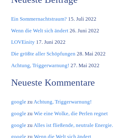
a
Ein Sommernachtstraum?
15. Juli 2022
t
e
Wenn die Welt sich ändert
26. Juni 2022
g
LOVEinity
17. Juni 2022
o
Die größte aller Schöpfungen
28. Mai 2022
r
Achtung, Triggerwarnung!
27. Mai 2022
i
Neueste Kommentare
e
n
google
zu
Achtung, Triggerwarnung!
google
zu
Wie eine Wolke, die Perlen regnet
google
zu
Alles ist fließende, neutrale Energie.
google
zu
Wenn die Welt sich ändert