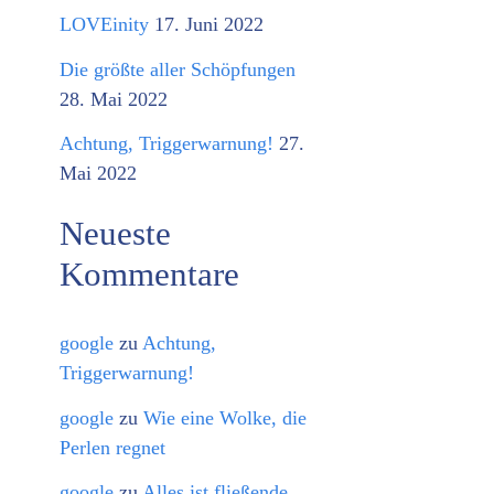
o
LOVEinity
17. Juni 2022
r
Die größte aller Schöpfungen
i
28. Mai 2022
e
Achtung, Triggerwarnung!
27.
n
Mai 2022
Neueste
Kommentare
google
zu
Achtung,
Triggerwarnung!
google
zu
Wie eine Wolke, die
Perlen regnet
google
zu
Alles ist fließende,