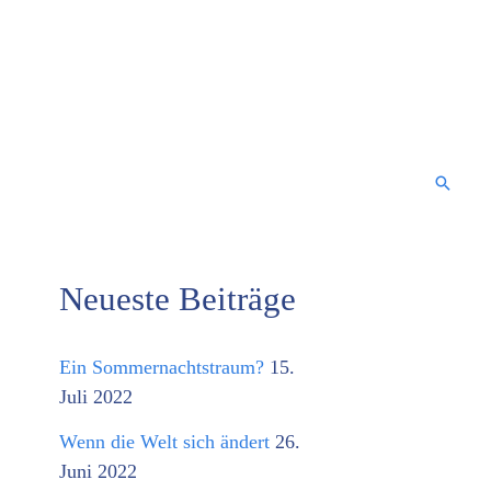
Suche
Neueste Beiträge
K
a
Ein Sommernachtstraum?
15.
t
Juli 2022
e
Wenn die Welt sich ändert
26.
g
Juni 2022