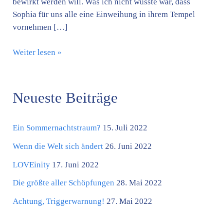
bewirkt werden will. Was ich nicht wusste war, dass
Sophia für uns alle eine Einweihung in ihrem Tempel
vornehmen […]
Weiter lesen »
Neueste Beiträge
K
a
Ein Sommernachtstraum?
15. Juli 2022
t
e
Wenn die Welt sich ändert
26. Juni 2022
g
LOVEinity
17. Juni 2022
o
Die größte aller Schöpfungen
28. Mai 2022
r
Achtung, Triggerwarnung!
27. Mai 2022
i