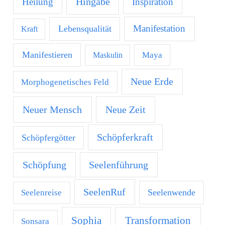
Hingabe
Heilung
Inspiration
Manifestation
Lebensqualität
Kraft
Manifestieren
Maya
Maskulin
Neue Erde
Morphogenetisches Feld
Neuer Mensch
Neue Zeit
Schöpferkraft
Schöpfergötter
Schöpfung
Seelenführung
SeelenRuf
Seelenwende
Seelenreise
Transformation
Sophia
Sonsara