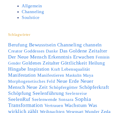
Allgemein
Channeling
Soulstice
Schlagwörter
Bewusstsein
Berufung
Channeling
channeln
Das Goldene Zeitalter
Creator Goddesses
Danke
Der Neue Mensch
Erkenntnis
Erwachen
Feminin
Göttlichkeit
Goldenes Zeitalter
Heilung
Gender
Hingabe
Inspiration
Lebensqualität
Kraft
Manifestation
Manifestieren
Maya
Maskulin
Neuer
Neue Erde
Morphogenetisches Feld
Mensch
Neue Zeit
Schöpferkraft
Schöpfergötter
Schöpfung
Seelenführung
Seelenreise
SeelenRuf
Sophia
Seelenwende
Sonsara
Transformation
Was
Wachstum
Vertrauen
wirklich zählt
Zeda
Weihnachten
Wunder
Wesensart